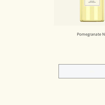
Pomegranate No
טוען