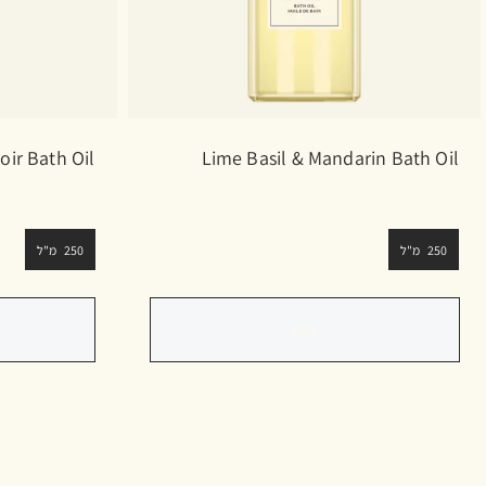
ir Bath Oil
Lime Basil & Mandarin Bath Oil
250 מ"ל
250 מ"ל
טוען