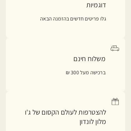
דוגמיות
Myrrh & Tonka ניחוח משכר של פולי טונקה
ושרף עץ המור.
גלו פריטים חדשים בהזמנה הבאה
אנחנו יודעים שבחירת ניחוח זו לא משימה
פשוטה ולכן, אם אתם חדשים בעולם הניחוחות
של ג'ו מלון לונדון, אנחנו מציעים לכם
להשתמש בכלי הדיגיטלי המיוחד שלנו למציאת
הניחוח המדויק עבורכם.
משלוח חינם
ברכישה מעל 300 ₪
להצטרפות לעולם הקסום של ג'ו
מלון לונדון