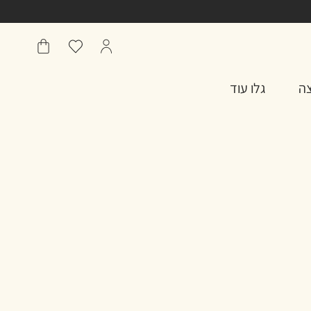
הפרופיל
מועדפים
שֶׁלִי
שלי
סל
צה
גלו עוד