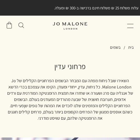
עלות משלוח 25 ₪ משלוח חינם ברכישה ב-300 ₪ ומעלה.
שֶׁלִי
סל
בית
בשמים
פרחוני עדין
השאירו שובל ניחוח מפתה עם המבחר הבשמים הפרחוניים הקלילים של Jo
Malone London. כל ניחוח, עדין, ייחודי ומעודן. הקיפו את עצמכם בכרי הדשא
של אנגליה עם פרג ושעורה או שחזרו את תמצית הרומנטיקה המודרנית עם ורדים
אדומים, תערובת חושנית של שבעה מהורדים המעודנים בעולם. הבשמים
הפרחוניים הקלילים והמזמינים שלנו לוכדים את המהות של נופים שןפעי חיים.
כשהם אוספים ממגוון של הפרחים הקסומים ביותר בעולם, פרחים קלילים חוגגים
את הרומנטיקה שלהם, עם טוויסט מודרני.