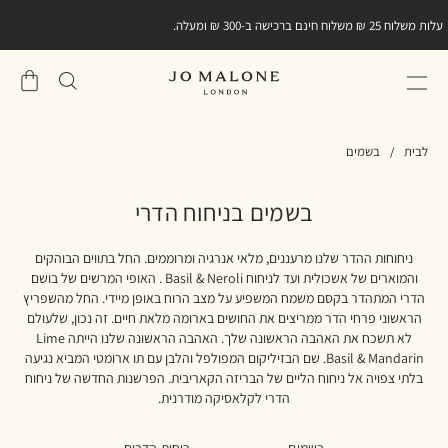
עלות משלוח 25 ₪ משלוח חינם ברכישה ב-300 ₪ ומעלה.
שֶׁלִי
סל
לבית
בשמים
בשמים בניחוח הדרי
ניחוחות ההדר שלנו מרעננים, מלאי אנרגיה ומרוממים. החל בתווים הבוהקים
והמוארים של אשכולית ועד לניחוח Basil & Neroli . האופי המרשים של בושם
הדרי המתהדר בקסם משמח המשפיע על מצב הרוח באופן מיידי. החל מהשפריץ
הראשוני פרחי הדר ממריצים את החושים בארומה מלאת חיים. זה נכון, שלעולם
לא תשכח את האהבה הראשונה שלך. האהבה הראשונה שלנו הייתה Lime
Basil & Mandarin. שם הבזיליקום המפולפל והלבן עם תו ארומטי המביא נגיעה
בלתי צפויה אל ניחוח הליים של הבריזה הקאריבית. הפרשנות החדשה של ניחוח
הדרי לקלאסיקה מודרנית.