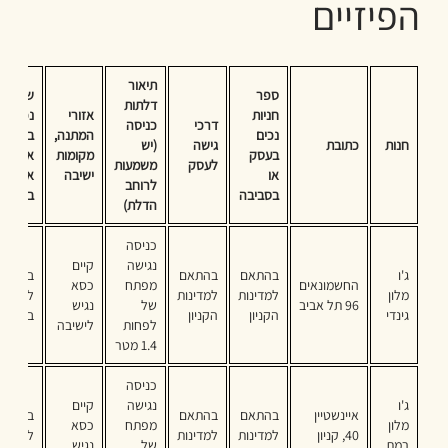
הפיזיים
תיאור
ספר
שירותי
דלתות
חניות
אזורי
נכים
דרכי
כניסה
נכים
המתנה,
בעסק
חנות
כתובת
גישה
(יש
בעסק
מקומות
או בבני
לעסק
משמעות
או
ישיבה
או
לרוחב
בסביבה
בקומה
הדלת)
כניסה
נגישה
קיים
ג'ו
בהתאם
בהתאם
בהתאם
החשמונאים
מפתח
כסא
מלון
למדינות
למדינות
לקיים
96 תל אביב
של
נגיש
גינדי
הקניון
הקניון
בקניון
לפחות
לישיבה
1.4 מטר
כניסה
ג'ו
נגישה
קיים
איינשטיין
בהתאם
בהתאם
בהתאם
מלון
מפתח
כסא
40, קניון
למדינות
למדינות
לקיים
רמת
של
נגיש