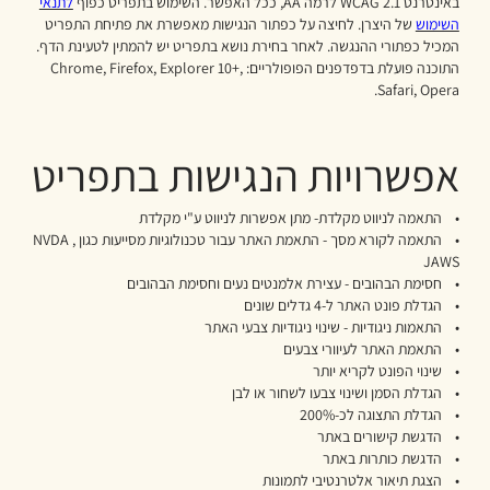
באינטרנט WCAG 2.1 לרמה AA, ככל האפשר. השימוש בתפריט כפוף
לתנאי
השימוש
של היצרן. לחיצה על כפתור הנגישות מאפשרת את פתיחת התפריט
המכיל כפתורי ההנגשה. לאחר בחירת נושא בתפריט יש להמתין לטעינת הדף.
התוכנה פועלת בדפדפנים הפופולריים: Chrome, Firefox, Explorer 10+,
Safari, Opera.
אפשרויות הנגישות בתפריט
• התאמה לניווט מקלדת- מתן אפשרות לניווט ע"י מקלדת
• התאמה לקורא מסך - התאמת האתר עבור טכנולוגיות מסייעות כגון NVDA ,
JAWS
• חסימת הבהובים - עצירת אלמנטים נעים וחסימת הבהובים
• הגדלת פונט האתר ל-4 גדלים שונים
• התאמות ניגודיות - שינוי ניגודיות צבעי האתר
• התאמת האתר לעיוורי צבעים
• שינוי הפונט לקריא יותר
• הגדלת הסמן ושינוי צבעו לשחור או לבן
• הגדלת התצוגה לכ-200%
• הדגשת קישורים באתר
• הדגשת כותרות באתר
• הצגת תיאור אלטרנטיבי לתמונות