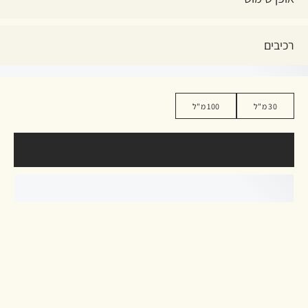
רכיבים
30 מ"ל
100 מ"ל