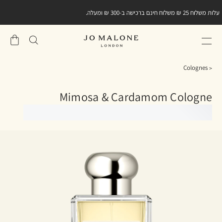
עלות משלוח 25 ₪ משלוח חינם ברכישה ב-300 ₪ ומעלה.
שֶׁלִי
סל
Colognes
Mimosa & Cardamom Cologne