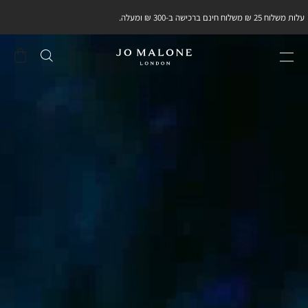
עלות משלוח 25 ₪ משלוח חינם ברכישה ב-300 ₪ ומעלה.
שֶׁלִי
סל