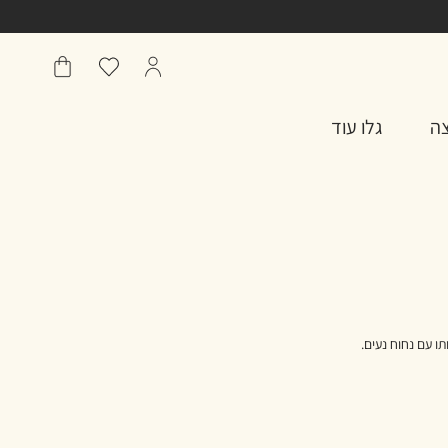
הפרופיל
מועדפים
שֶׁלִי
שלי
סל
צה
גלו עוד
תו עם נחוח נעים.