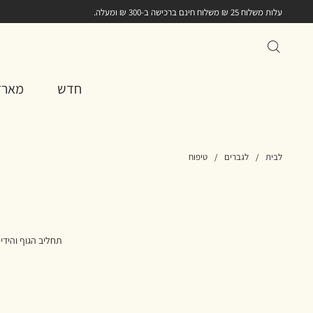
עלות משלוח 25 ₪ משלוח חינם ברכישה ב-300 ₪ ומעלה.
חדש
מארז
לבית
לגברים
טיפוח
תחליב הגוף והידיי