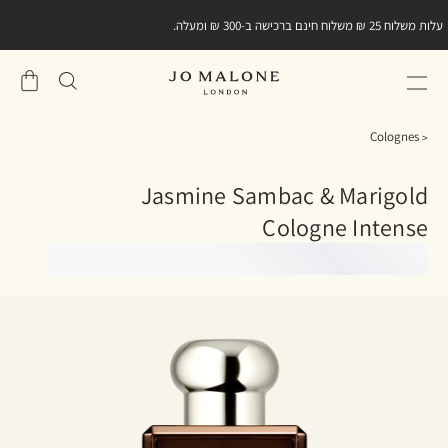
עלות משלוח 25 ₪ משלוח חינם ברכישה ב-300 ₪ ומעלה.
שֶׁלִי
סל
Colognes
Jasmine Sambac & Marigold
Cologne Intense