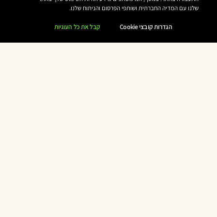
שלנו עם המדיה החברתית ושותפי הפרסום והניתוח שלנו.
הגדרות קובצי Cookie
קבל את כל העוגיות
צרו את השילוב המושלם
ניתן ליצור ניחוח אישי ע"י הוספת ניחוח נוסף. נסו להוסיף חמימות או נגיעה של
רעננות.
רענן
חמים