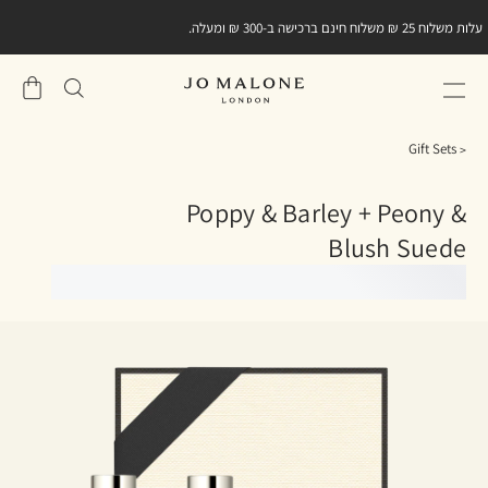
עלות משלוח 25 ₪ משלוח חינם ברכישה ב-300 ₪ ומעלה.
שֶׁלִי
סל
Gift Sets
Poppy & Barley + Peony &
Blush Suede