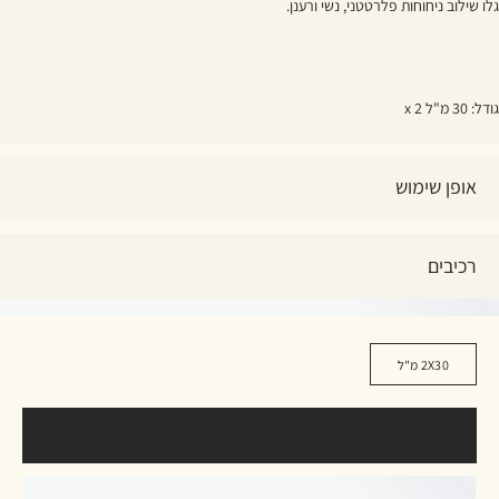
גלו שילוב ניחוחות פלרטטני, נשי ורענן.
גודל: 30 מ"ל x 2
אופן שימוש
רכיבים
2X30 מ"ל