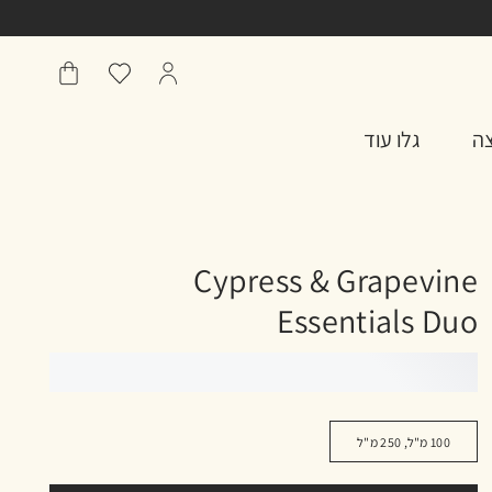
הפרופיל
מועדפים
שֶׁלִי
שלי
סל
צה
גלו עוד
Cypress & Grapevine
Essentials Duo
100 מ"ל, 250 מ"ל