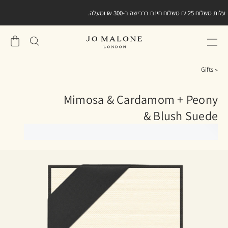
עלות משלוח 25 ₪ משלוח חינם ברכישה ב-300 ₪ ומעלה.
שֶׁלִי
סל
Gifts
Mimosa & Cardamom + Peony
& Blush Suede