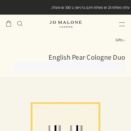
עלות משלוח 25 ₪ משלוח חינם ברכישה ב-300 ₪ ומעלה.
שֶׁלִי
סל
Gifts
English Pear Cologne Duo