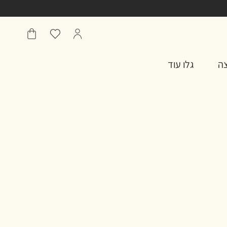
הפרופיל
מועדפים
שֶׁלִי
שלי
סל
צה
גלו עוד