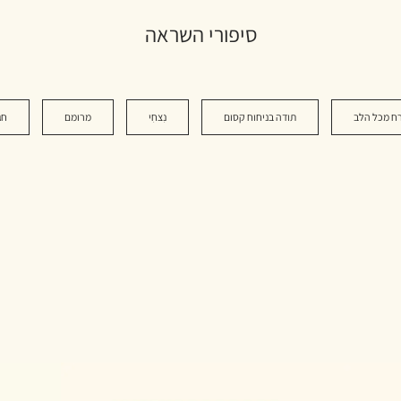
סיפורי השראה
ח מכל הלב
תודה בניחוח קסום
נִצחִי
מרומם
חג