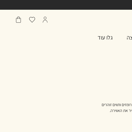
הפרופיל
מועדפים
שֶׁלִי
שלי
סל
צה
גלו עוד
מזים ותווים זוהרים
ר את האווירה.