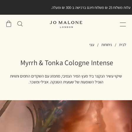
עלות משלוח 25 ₪ משלוח חינם ברכישה ב-300 ₪ ומעלה.
שֶׁלִי
סל
לבית
ניחוחות
עצי
Myrrh & Tonka Cologne Intense
שיקוי עשיר הנקצר ביד מעץ המיר הנמיבי, מתמזג עם השקדים החמים ותוויות
הווניל השופעות של שעועית הטונקה. אצילי ומשכר.