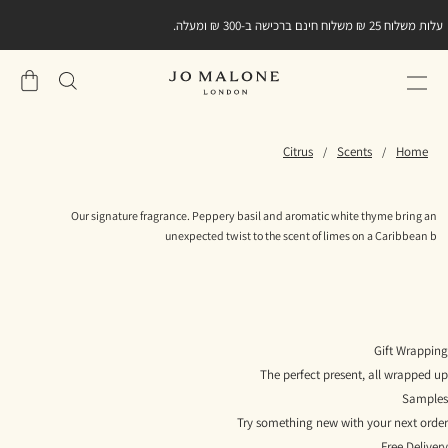
עלות משלוח 25 ₪ משלוח חינם ברכישה ב-300 ₪ ומעלה.
שֶׁלִי
סל
Lime Basil & Mandarin
Citrus
Scents
Home
Our signature fragrance. Peppery basil and aromatic white thyme bring an
unexpected twist to the scent of limes on a Caribbean b
Gift Wrapping
The perfect present, all wrapped up
Samples
Try something new with your next order
Free Delivery