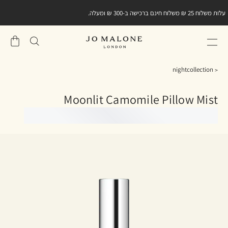
עלות משלוח 25 ₪ משלוח חינם ברכישה ב-300 ₪ ומעלה.
שֶׁלִי
סל
nightcollection
Moonlit Camomile Pillow Mist