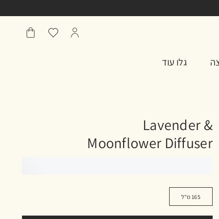
הפרופיל
מועדפים
שֶׁלִי
שלי
סל
צה
גלו עוד
Lavender &
Moonflower Diffuser
165 מ"ל