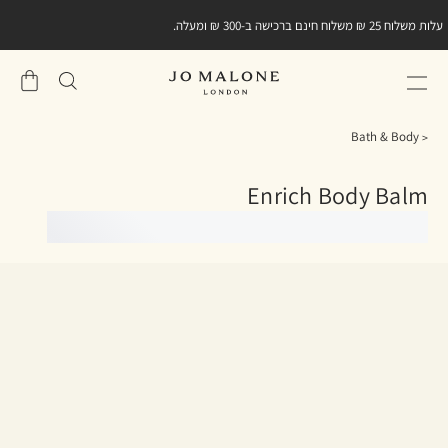
מתנה קטנה מאיתנו ברכישה הראשונה שלכם באתר.
הירשמו
למועדון הלקוחות וגלו את
קוד ההטבה במייל אישי
שֶׁלִי
סל
Bath & Body
Enrich Body Balm