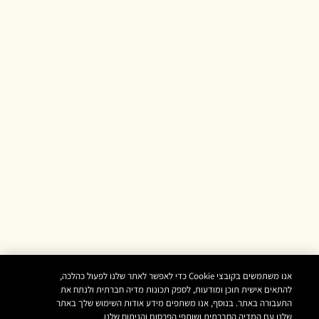
אנו משתמשים בקובצי Cookie כדי לאפשר לאתר שלנו לפעול כהלכה,
להתאים אישית תוכן ומודעות, לספק תכונות מדיה חברתית ולנתח את
התעבורה באתר. בנוסף, אנו משתפים מידע אודות השימוש שלך באתר
שלנו עם המדיה החברתית ושותפי הפרסום והניתוח שלנו.