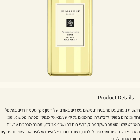
Product Details
חושניות נועזת, עטופה בניחוח. מיצים עשירים באודם של רימון אקזוטי, מחודדים בפלפל
ורוד ומונחים בשושן קזבלנקה. מחוממים על ידי עץ גואיאק מעושן ומפתה ופטשולי. שמן
האמבט שלנו מועשר בשקד מתוק, זרעי חוחובה ושמני אבוקדו, שהינם מרככים טבעיים
המרגיעים את העור ומוסיפים לו לחות, בעוד ניחוחות אלוהיים ממלאים את האוויר ומעניקים
ניחוח מפתה לעורך.