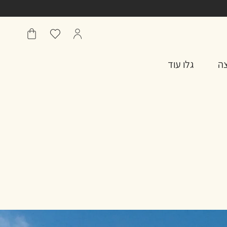
הפרופיל
מועדפים
שֶׁלִי
שלי
סל
צה
גלו עוד